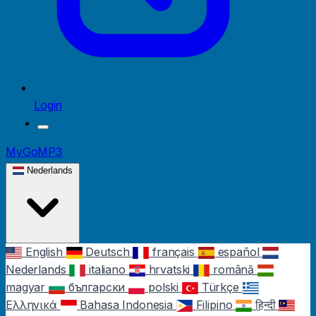
Login
MyGoMP3
Nederlands
English
Deutsch
français
español
Nederlands
italiano
hrvatski
română
magyar
български
polski
Türkçe
Ελληνικά
Bahasa Indonesia
Filipino
हिन्दी