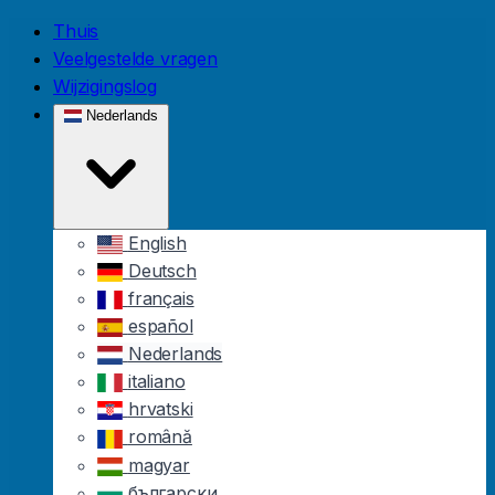
Skip to main content
Thuis
Veelgestelde vragen
Wijzigingslog
Nederlands
English
Deutsch
français
español
Nederlands
italiano
hrvatski
română
magyar
български